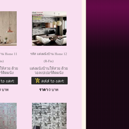
บ้าน Home 11
รหัส แต่งผนังบ้าน Home 12
in)
(R-Fin)
ให้สวย ด้วย
แต่งผนังบ้านให้สวย ด้วย
์ติดผนัง
วอลเปเปอร์ติดผนัง
0
บาท
ราคา
0
บาท