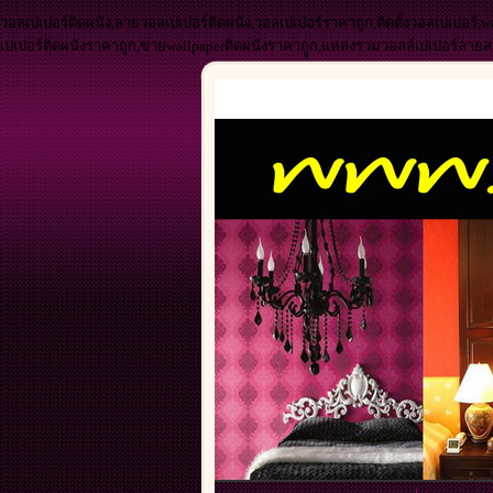
วอลเปเปอร์ติดผนัง,ลายวอลเปเปอร์ติดผนัง,วอลเปเปอร์ราคาถูก,ติดตั้งวอลเปเปอร์,w
เปเปอร์ติดผนังราคาถูก,ขายwallpaperติดผนังราคาถููก,แหล่งรวมวอลล์เปเปอร์ลาย