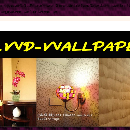
allpaperติดผนัง,ไอเดียแต่งบ้านสวย ด้วยวอลล์เปเปอร์ติดผนัง,แหล่งขายวอลเปเปอร์
สวยๆ,แหล่งรวมวอลล์เปเปอร์ ราคาถูก