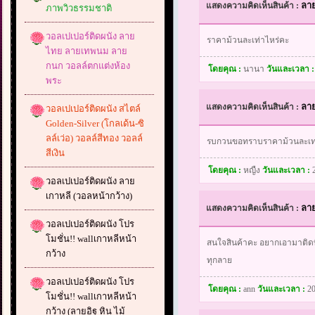
ลา
แสดงความคิดเห็นสินค้า :
ภาพวิวธรรมชาติ
วอลเปเปอร์ติดผนัง ลาย
ราคาม้วนละเท่าไหร่คะ
ไทย ลายเทพนม ลาย
กนก วอลล์ตกแต่งห้อง
โดยคุณ :
นานา
วันและเวลา 
พระ
ลา
แสดงความคิดเห็นสินค้า :
วอลเปเปอร์ติดผนัง สไตล์
Golden-Silver (โกลเด้น-ซิ
ลล์เว่อ) วอลล์สีทอง วอลล์
รบกวนขอทราบราคาม้วนละเท่า
สีเงิน
โดยคุณ :
หญืง
วันและเวลา :
วอลเปเปอร์ติดผนัง ลาย
เกาหลี (วอลหน้ากว้าง)
ลา
แสดงความคิดเห็นสินค้า :
วอลเปเปอร์ติดผนัง โปร
โมชั่น!! wallเกาหลีหน้า
สนใจสินค้าคะ อยากเอามาติดที
กว้าง
ทุกลาย
วอลเปเปอร์ติดผนัง โปร
โดยคุณ :
ann
วันและเวลา :
20
โมชั่น!! wallเกาหลีหน้า
กว้าง (ลายอิฐ หิน ไม้