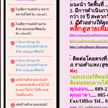
แนะนำ วัดพื้นที่ ..
ไอเดียการแต่งบ้าน หลาก
2. มีการดำเนินกา
หลายสไตล์ By wdwall1
กว่า
10
ปี สะดวกว
3. มีตัวอย่างให้ค
ไอเดียการแต่งบ้านสวย
คลิ๊ก
ดูลายเพิ่มเ
ด้วยวอลเปเปอร์ติดผนัง
By wdwall2
http://www.wd-wallpaper.co
http://wallpaperdeccolet.bl
1.Home Design By
WDwall ตกแต่งบ้านสวย
http://wdwallpaper.blogspot
ด้วย wallpaperติดผนัง
-
ติดต่อโดยตรงที่
2.Home Design By
ถ.รามคำแหง (สุข
WDwall ตกแต่งบ้านสวย
ค่ะ)
ด้วย wallpaperติดผนัง
วอลเปเปอร์ติดผนัง
แต่งบ้านด้วยวอลเปเปอร์
ติดต่อสอบถามได้ท
ลายธรรมชาติ ลายไม้ ไม้
คุณออน
.....
089-2
ระแนง ไม้เก่า ไม้สัก ลาย
คุณมาดา
..... 08
ไม้สมือนจริง
Fax
/
Office Tel...
แต่งบ้านด้วยวอลเปเปอร์
mada_111_za@hotmail.com