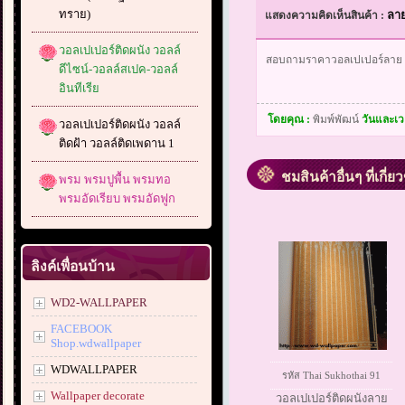
ทราย)
ลา
แสดงความคิดเห็นสินค้า :
วอลเปเปอร์ติดผนัง วอลล์
สอบถามราคาวอลเปเปอร์ลาย Th
ดีไซน์-วอลล์สเปค-วอลล์
อินทีเรีย
โดยคุณ :
พิมพ์พัฒน์
วันและเว
วอลเปเปอร์ติดผนัง วอลล์
ติดฝ้า วอลล์ติดเพดาน 1
ชมสินค้าอื่นๆ ที่เกี่ย
พรม พรมปูพื้น พรมทอ
พรมอัดเรียบ พรมอัดฟูก
ลิงค์เพื่อนบ้าน
WD2-WALLPAPER
FACEBOOK
Shop.wdwallpaper
WDWALLPAPER
รหัส Thai Sukhothai 91
Wallpaper decorate
วอลเปเปอร์ติดผนังลาย