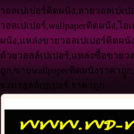
วอลเปเปอร์ติดผนัง,ลายวอลเปเปอร
วอลเปเปอร์,wallpaperติดผนัง,ไอเ
ผนัง,แหล่งขายวอลเปเปอร์ติดผนัง
ด้วยวอลล์เปเปอร์,แหล่งซื้อขายว
ถูก,ขายwallpaperติดผนังราคาถูู
รวมวอลล์เปเปอร์ ราคาถูก