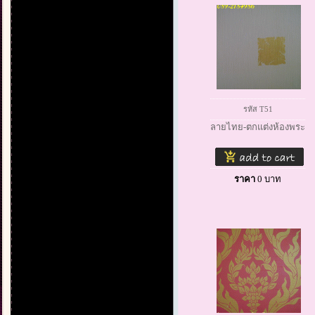
รหัส T51
ลายไทย-ตกแต่งห้องพระ
ราคา
0
บาท