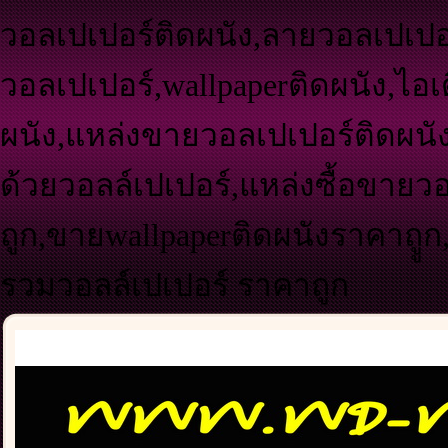
วอลเปเปอร์ติดผนัง,ลายวอลเปเปอร
วอลเปเปอร์,wallpaperติดผนัง,ไอเ
ผนัง,แหล่งขายวอลเปเปอร์ติดผนัง
ด้วยวอลล์เปเปอร์,แหล่งซื้อขายว
ถูก,ขายwallpaperติดผนังราคาถูู
รวมวอลล์เปเปอร์ ราคาถูก