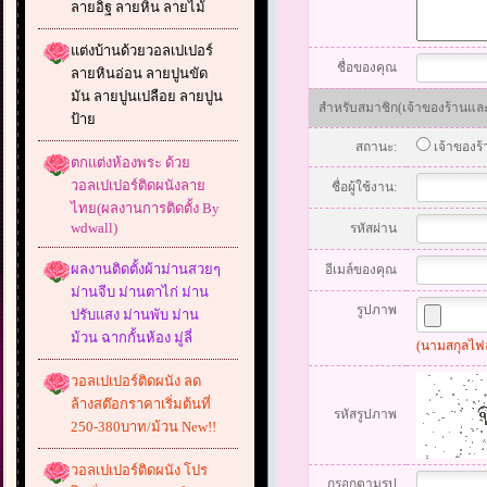
ลายอิฐ ลายหิน ลายไม้
แต่งบ้านด้วยวอลเปเปอร์
ชื่อของคุณ
ลายหินอ่อน ลายปูนขัด
มัน ลายปูนเปลือย ลายปูน
สำหรับสมาชิก(เจ้าของร้านและส
ป้าย
สถานะ:
เจ้าของร
ตกแต่งห้องพระ ด้วย
วอลเปเปอร์ติดผนังลาย
ชื่อผู้ใช้งาน:
ไทย(ผลงานการติดตั้ง By
wdwall)
รหัสผ่าน
ผลงานติดตั้งผ้าม่านสวยๆ
อีเมล์ของคุณ
ม่านจีบ ม่านตาไก่ ม่าน
รูปภาพ
ปรับแสง ม่านพับ ม่าน
ม้วน ฉากกั้นห้อง มู่ลี่
(นามสกุลไฟล์
วอลเปเปอร์ติดผนัง ลด
ล้างสต๊อกราคาเริ่มต้นที่
รหัสรูปภาพ
250-380บาท/ม้วน New!!
วอลเปเปอร์ติดผนัง โปร
กรอกตามรูป