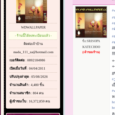
#‎
#‎
#‎
WDWALLPAPER
#‎
ค
- ร้านนี้ได้ลงทะเบียนแล้ว -
#‎
ชื่อ:
SRISOPA
#‎
ติดต่อเจ้าบ้าน
KATECHOO
#
mada_111_za@hotmail.com
(เจ้าของร้าน)
!
เบอร์ติดต่อ
: 0892184986
+
+
เปิดเมื่อวันที่
: 04/04/2011
#
ปรับปรุงล่าสุด
: 05/08/2026
#‎
เ
จำนวนสินค้า
: 4,480 ชิ้น
#‎
จำนวนสมาชิก
: 804 คน
ห
ผู้เข้าชมเว็บ
: 16,372,859 คน
ht
ht
ล