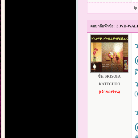
ip
3.WD-WALLPA
ตอบกลับหัวข้อ :
ต
ชื่อ:
SRISOPA
ว
KATECHOO
(เจ้าของร้าน)
0