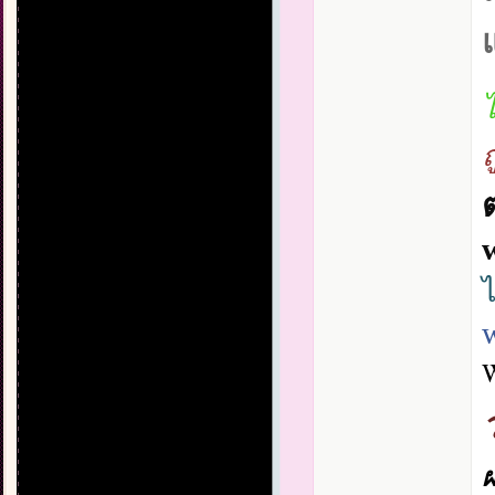
ถ
W
ผ