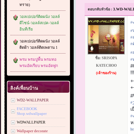
ทราย)
3.WD-WALLPA
ตอบกลับหัวข้อ :
วอลเปเปอร์ติดผนัง วอลล์
#‎
ดีไซน์-วอลล์สเปค-วอลล์
อินทีเรีย
#‎
#‎
วอลเปเปอร์ติดผนัง วอลล์
#‎
ค
ติดฝ้า วอลล์ติดเพดาน 1
#‎
ชื่อ:
SRISOPA
พรม พรมปูพื้น พรมทอ
#‎
พรมอัดเรียบ พรมอัดฟูก
KATECHOO
#
!
(เจ้าของร้าน)
+
+
ลิงค์เพื่อนบ้าน
#
WD2-WALLPAPER
#‎
FACEBOOK
เ
Shop.wdwallpaper
#‎
WDWALLPAPER
ห
ht
Wallpaper decorate