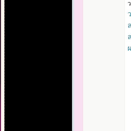
ว
ล
ผ