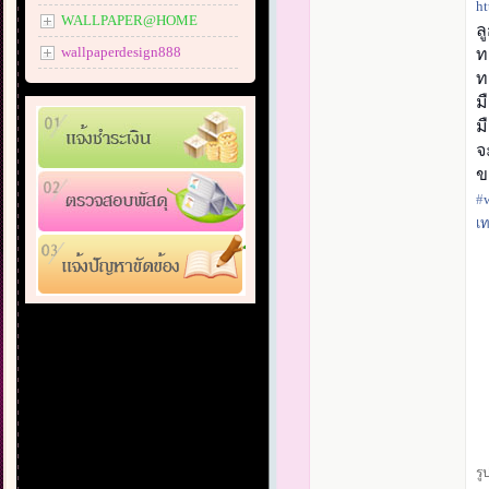
ht
WALLPAPER@HOME
ล
wallpaperdesign888
ท
ท
ม
ม
จ
ข
#‎
เ
รู