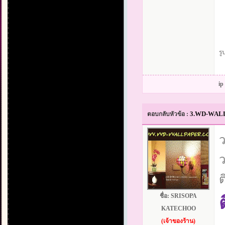
รู
ip
3.WD-WALLPA
ตอบกลับหัวข้อ :
ว
ว
ต
ชื่อ:
SRISOPA
KATECHOO
(เจ้าของร้าน)