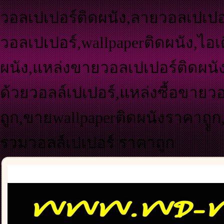
วอลเปเปอร์ติดผนัง,ลายวอลเปเปอร
วอลเปเปอร์,wallpaperติดผนัง,ไอเ
ผนัง,แหล่งขายวอลเปเปอร์ติดผนัง
ด้วยวอลล์เปเปอร์,แหล่งซื้อขายว
ถูก,ขายwallpaperติดผนังราคาถูู
รวมวอลล์เปเปอร์ ราคาถูก