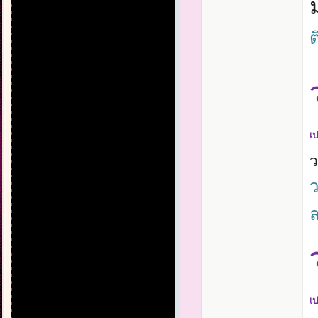
ต
เป
ว
ล
เป