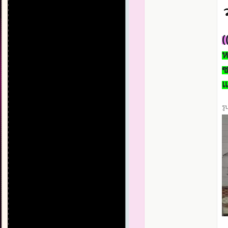
(
ห
ซ
แ
รู