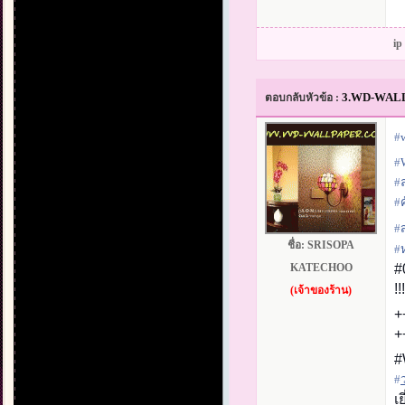
ip
3.WD-WALLPA
ตอบกลับหัวข้อ :
#‎
#‎
#‎
#‎
ค
#‎
ชื่อ:
SRISOPA
#‎
KATECHOO
#
!
(เจ้าของร้าน)
+
+
#
#‎
เ