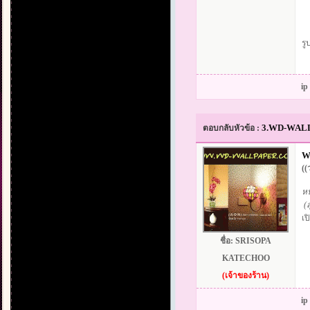
รู
ip
3.WD-WALLPA
ตอบกลับหัวข้อ :
W
((
หน
(ส
เป
ชื่อ:
SRISOPA
KATECHOO
(เจ้าของร้าน)
ip