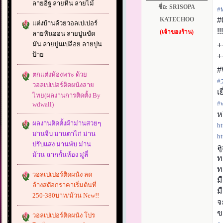
ลายอิฐ ลายหิน ลายไม้
ชื่อ:
SRISOPA
#‎
KATECHOO
#
แต่งบ้านด้วยวอลเปเปอร์
!
(เจ้าของร้าน)
ลายหินอ่อน ลายปูนขัด
มัน ลายปูนเปลือย ลายปูน
+
ป้าย
+
#
ตกแต่งห้องพระ ด้วย
#‎
วอลเปเปอร์ติดผนังลาย
เ
ไทย(ผลงานการติดตั้ง By
#‎
wdwall)
ห
ผลงานติดตั้งผ้าม่านสวยๆ
ht
ม่านจีบ ม่านตาไก่ ม่าน
ht
ปรับแสง ม่านพับ ม่าน
ล
ม้วน ฉากกั้นห้อง มู่ลี่
ท
ท
วอลเปเปอร์ติดผนัง ลด
ม
ล้างสต๊อกราคาเริ่มต้นที่
ม
250-380บาท/ม้วน New!!
จ
ข
วอลเปเปอร์ติดผนัง โปร