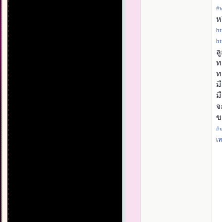
#‎
ห
ht
ht
ล
ท
ท
ม
ม
จ
ข
#‎
เ