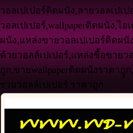
วอลเปเปอร์ติดผนัง,ลายวอลเปเปอร
วอลเปเปอร์,wallpaperติดผนัง,ไอเ
ผนัง,แหล่งขายวอลเปเปอร์ติดผนัง
ด้วยวอลล์เปเปอร์,แหล่งซื้อขายว
ถูก,ขายwallpaperติดผนังราคาถูู
รวมวอลล์เปเปอร์ ราคาถูก