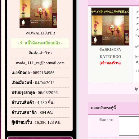
📌
📌
📌
📌
WDWALLPAPER
‼️
- ร้านนี้ได้ลงทะเบียนแล้ว -
✔️
ชื่อ:
SRISOPA
ติดต่อเจ้าบ้าน
KATECHOO
h
🔥
mada_111_za@hotmail.com
(เจ้าของร้าน)
+
เบอร์ติดต่อ
: 0892184986
เปิดเมื่อวันที่
: 04/04/2011
ip
ปรับปรุงล่าสุด
: 06/08/2026
จำนวนสินค้า
: 4,480 ชิ้น
ตอบกลับกระทู้นี้
จำนวนสมาชิก
: 804 คน
ข้อความ
ผู้เข้าชมเว็บ
: 16,380,123 คน