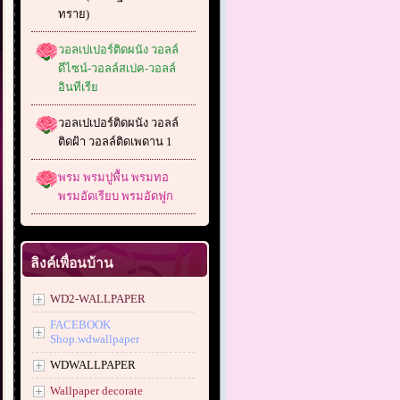
ทราย)
วอลเปเปอร์ติดผนัง วอลล์
ดีไซน์-วอลล์สเปค-วอลล์
อินทีเรีย
วอลเปเปอร์ติดผนัง วอลล์
ติดฝ้า วอลล์ติดเพดาน 1
พรม พรมปูพื้น พรมทอ
พรมอัดเรียบ พรมอัดฟูก
ลิงค์เพื่อนบ้าน
WD2-WALLPAPER
FACEBOOK
Shop.wdwallpaper
WDWALLPAPER
Wallpaper decorate