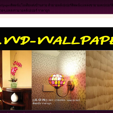
allpaperติดผนัง,ไอเดียแต่งบ้านสวย ด้วยวอลล์เปเปอร์ติดผนัง,แหล่งขายวอลเปเปอร์
สวยๆ,แหล่งรวมวอลล์เปเปอร์ ราคาถูก