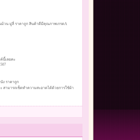
้วน มู่ลี่ ราคาถูก สินค้าดีมีคุณภาพเกรดA
R
์นี้เลยคะ
4507
นัง ราคาถูก
ดAค่ะ สามารถเช็ดทำความสะอาดได้ด้วยการใช้ผ้า