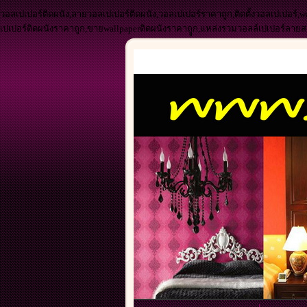
วอลเปเปอร์ติดผนัง,ลายวอลเปเปอร์ติดผนัง,วอลเปเปอร์ราคาถูก,ติดตั้งวอลเปเปอร์,w
เปเปอร์ติดผนังราคาถูก,ขายwallpaperติดผนังราคาถููก,แหล่งรวมวอลล์เปเปอร์ลาย