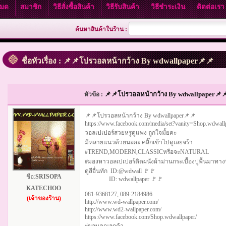
งหมด
สมาชิก
วิธีสั่งซื้อสินค้า
วิธีรับสินค้า
วิธีชำระเงิน
ติดต่อเร
ค้นหาสินค้าในร้าน :
ชื่อหัวเรื่อง : 📌📌โปรวอลหน้ากว้าง By wdwallpaper📌📌
📌📌โปรวอลหน้ากว้าง By wdwallpaper📌
หัวข้อ :
📌📌โปรวอลหน้ากว้าง By wdwallpaper📌📌
https://www.facebook.com/media/set?vanity=Shop.wdwa
วอลเปเปอร์สวยหรูดูแพง ถูกใจมั้ยคะ
มีหลายแนวด้วยนะคะ คลิ๊กเข้าไปดูเลยจร้า
#TREND,MODERN,CLASSICหรือจะNATURAL
#มองหาวอลเปเปอร์ติดผนังผ้าม่านกระเบื้องปูพื้นมาทาง
ดูสีอื่นทัก ID:@wdwall 🚩🚩
ชื่อ:
SRISOPA
ID: wdwallpaper 🚩🚩
KATECHOO
081-9368127, 089-2184986
(เจ้าของร้าน)
http://www.wd-wallpaper.com/
http://www.wd2-wallpaper.com/
https://www.facebook.com/Shop.wdwallpaper/