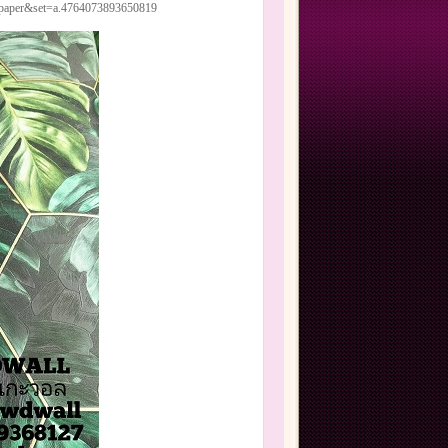
llpaper&set=a.4764073893650819