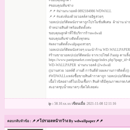
#ขอบคุณลูกค้า
#ขอบคุณทีมช่าง
📌📌 #ม่านกะวอลล์ 0892184986 WDWALL
📌📌 #แต่งห้องด้วยวอลล์ลายอิฐสวยๆ
วอลเปเปอร์ติดผนังราคาถูกโปรโมชั่นพิเศษ ผ้าม่าน ม่านม
จำหน่ายสินค้าพร้อมติดตั้งค่ะ
ขอบคุณลูกค้าที่ใช้บริการร้านwdwall
ขอบคุณทีมช่างติดตั้งทุกคน
#ผลงานติดตั้งwallpaperสวยๆ
วอลเปเปอร์ติดผนังสวยๆ แนะนำร้าน WD-WALLPAPE
#ร้านขายวอลเปเปอร์ติดผนัง จากเวปไซต์ Pantip ตามลิ้งค
https://www.pantipmarket.com/ipage/index.php?ipage_id=
WD-WALLPAPER ม่านกะวอลล์ @wdwall
((ม่านสวย วอลล์ดี งานดี การันตีด้วยผลงานการติดตั้ง))
#WDWALLแหล่งซื้อขายสินค้าราคาถูก วอลเปเปอร์ติดผ
เนื้อไวนิลอย่างดีไม่เป็นเชื้อรา สินค้าดีมีคุณภาพเกร
สะอาดชุบน้ำหมาดๆ เช็ดได้เลยค่ะ
ip :
58.10.xx.xx
เขียนเมื่อ
:2021-11-08 12:11:16
📌📌โปรวอลหน้ากว้าง By wdwallpaper📌📌
ตอบกลับหัวข้อ :