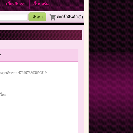
า
เกี่ยวกับเรา
เว็บบอร์ด
ตะกร้าสินค้า (0)

llpaper&set=a.4764073893650819
นี้คะ